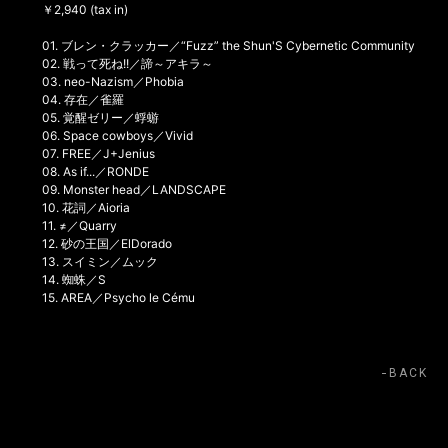
￥2,940 (tax in)
01. ブレン・クラッカー／“Fuzz” the Shun'S Cybernetic Community
02. 戦って死ね!!／諦～アキラ～
03. neo-Nazism／Phobia
04. 存在／雀羅
05. 覚醒ゼリー／蜉蝣
06. Space cowboys／Vivid
07. FREE／J+Jenius
08. As if...／RONDE
09. Monster head／LANDSCAPE
10. 花詞／Aioria
11. ≠／Quarry
12. 砂の王国／ElDorado
13. スイミン／ムック
14. 蜘蛛／S
15. AREA／Psycho le Cému
BACK