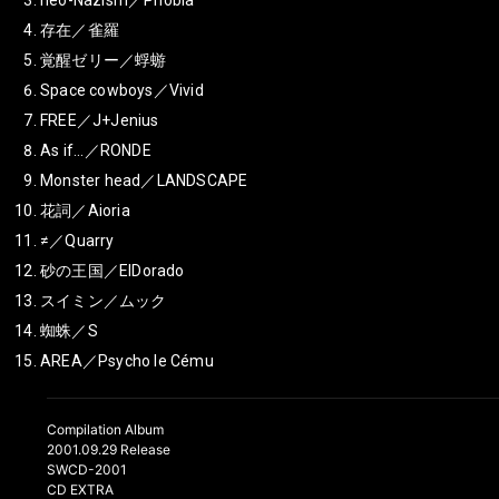
neo-Nazism／Phobia
存在／雀羅
覚醒ゼリー／蜉蝣
Space cowboys／Vivid
FREE／J+Jenius
As if...／RONDE
Monster head／LANDSCAPE
花詞／Aioria
≠／Quarry
砂の王国／ElDorado
スイミン／ムック
蜘蛛／S
AREA／Psycho le Cému
Compilation Album
2001.09.29 Release
SWCD-2001
CD EXTRA