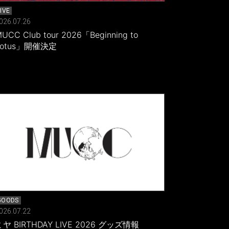
LIVE
026.07.26
UCC Club tour 2026「Beginning to
Lotus」開催決定
GOODS
026.07.22
ミヤ BIRTHDAY LIVE 2026 グッズ情報