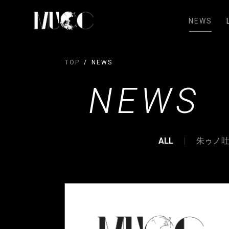
NEWS
TOP
NEWS
NEWS
ALL
朱ゥノ