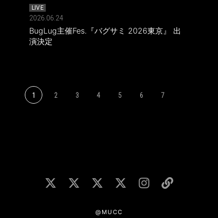
LIVE
2026.06.24
BugLug主催Fes.『バグサミ 2026東京』 出
演決定
1
2
3
4
5
6
7
@MUCC