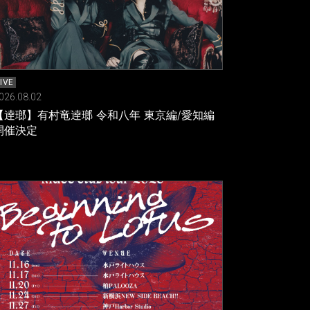
LIVE
026.08.02
【逹瑯】有村竜逹瑯 令和八年 東京編/愛知編
開催決定