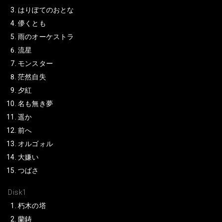
はりぼてのおとな
儚くとも
雨のオーケストラ
流星
モンスター
茫然自失
夕紅
名も無き夢
遥か
前へ
オルゴォル
大嫌い
つばさ
Disk1
朽木の塔
蘭鋳