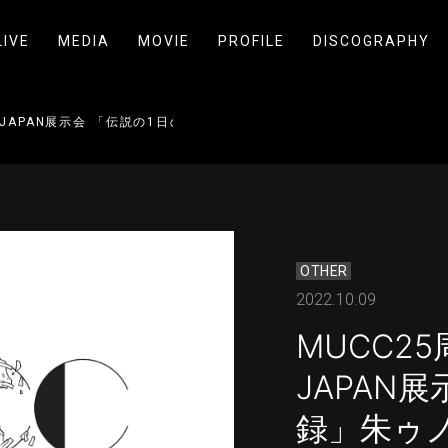
LIVE
MEDIA
MOVIE
PROFILE
DISCOGRAPHY
スJAPAN展示会 「伝説の1日の記録」朱ゥノ吐＋会員先行 受付開始
OTHER
2022.10.09
MUCC2
JAPAN
録」朱ゥ