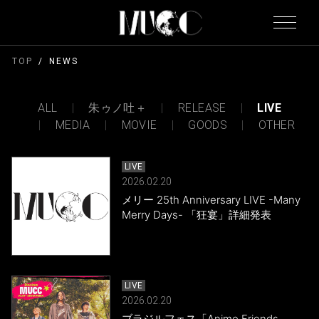
TOP
NEWS
ALL
朱ゥノ吐＋
RELEASE
LIVE
MEDIA
MOVIE
GOODS
OTHER
LIVE
2026.02.20
メリー 25th Anniversary LIVE -Many
Merry Days- 「狂宴」詳細発表
LIVE
2026.02.20
ブラジルフェス「Anime Friends